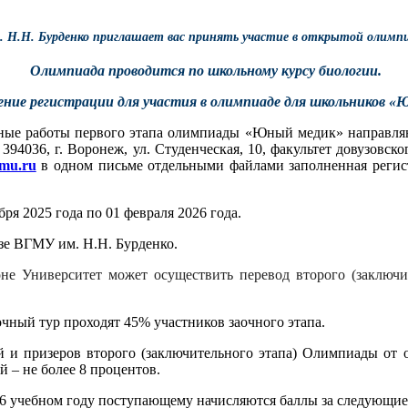
Н.Н. Бурденко приглашает вас принять участие в открытой олимпиад
Олимпиада проводится по школьному курсу биологии.
ние регистрации для участия в олимпиаде для школьников «
ые работы первого этапа олимпиады «Юный медик» направляются
394036, г. Воронеж, ул. Студенческая, 10, факультет довузовск
mu.ru
в одном письме отдельными файлами заполненная регист
ря 2025 года по 01 февраля 2026 года.
азе ВГМУ им. Н.Н. Бурденко.
оне Университет может осуществить перевод второго (заключ
чный тур проходят 45% участников заочного этапа.
й и призеров второго (заключительного этапа) Олимпиады от 
 – не более 8 процентов.
26 учебном году поступающему начисляются баллы за следующи