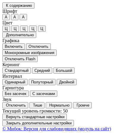
К содержанию
Шрифт
А
А
А
Цвет
Ц
Ц
Ц
Ц
Ц
Дополнительно
Графика
Включить
Отключить
Монохромные изображения
Отключить Flash
Кернинг
Стандартный
Средний
Большой
Интервал
Одинарный
Полуторный
Двойной
Гарнитура
Без засечек
С засечками
Звук
Отключить
Тише
Нормально
Громче
Текущий уровень громкости:
50
Вернуть стандартные настройки
Закрыть дополнительные настройки
© Мибок: Версия для слабовидящих (модуль на сайт)