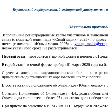
Воронежский государственный медицинский университет им. 
Обязательно прохожде
Заполненные регистрационные карты участников и выполненн
связи (с пометкой олимпиада «Юный медик» 2025» по адресу: 
почте (с пометкой «Юный медик 2025» -
young_medic@vrng
позже указанного срока, не рассматриваются.
Первый этап
– проводится в заочной форме в период с 01 декаб
Второй этап
– в очной форме пройдет 01 марта 2026 года на б
С учетом санитарно-эпидемиологической обстановки в реги
применением дистанционных образовательных технологий.
В соответствии с положением об олимпиаде «Юный медик» в о
Согласно Положению об Олимпиаде п. 4.4.,
доля победителе
Олимпиады составляет не более 25 процентов, доля победителей
При приеме на обучение в ВГМУ им. Н.Н. Бурденко в 2025-20