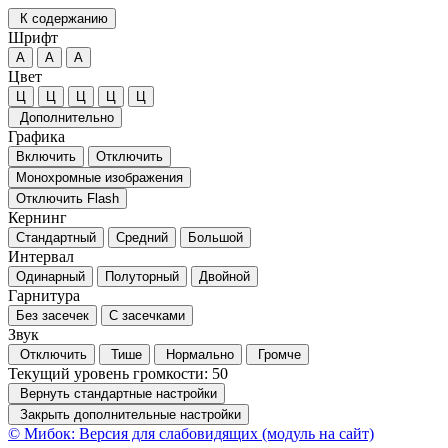
К содержанию
Шрифт
А
А
А
Цвет
Ц
Ц
Ц
Ц
Ц
Дополнительно
Графика
Включить
Отключить
Монохромные изображения
Отключить Flash
Кернинг
Стандартный
Средний
Большой
Интервал
Одинарный
Полуторный
Двойной
Гарнитура
Без засечек
С засечками
Звук
Отключить
Тише
Нормально
Громче
Текущий уровень громкости:
50
Вернуть стандартные настройки
Закрыть дополнительные настройки
© Мибок: Версия для слабовидящих (модуль на сайт)