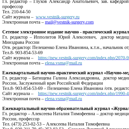
Гл. редактор – Глухов Александр Анатольевич, зав. кафед
профессор
Тел. 210-64-50
Сайт журнала –
www.vestnik-surgery.ru
Электронная почта –
mail@ve
stnik-surgery
.com
Сетевое электронное издание научно - практический жур
Гл. редактор – Ипполитов Юрий Алексеевич, доктор медиц
Минздрава России
Отв. редактор: Пелешенко Елена Ивановна, к.т.н., начальник 
Тел.8- 903-854-53-69
Сайт журнала –
https://new.vestnik-surgery.com/index.php/2070-
Электронная почта –
elena.vsma@mail.ru
Ежеквартальный научно-практический журнал «Научно-ме
Гл. редактор – Батищева Галина Александровна, доктор ме
России, Заслуженный врач Российской Федерации
Тел.8- 903-854-53-69 – Пелешенко Елена Ивановна /отв. редакто
Сайт журнала –
https://new.vestnik-surgery.com/index.php/1990
Электронная почта –
elena.vsma@mail.ru
Ежеквартальный научно-образовательный журнал «Журнал
Гл. редактор – Алексеева Наталия Тимофеевна – доктор меди
России, профессор
Тел. (473) 253-02-53 – Алексеева Наталия Тимофеевна