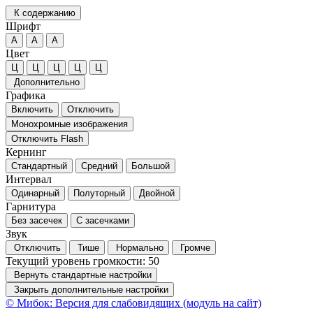
К содержанию
Шрифт
А
А
А
Цвет
Ц
Ц
Ц
Ц
Ц
Дополнительно
Графика
Включить
Отключить
Монохромные изображения
Отключить Flash
Кернинг
Стандартный
Средний
Большой
Интервал
Одинарный
Полуторный
Двойной
Гарнитура
Без засечек
С засечками
Звук
Отключить
Тише
Нормально
Громче
Текущий уровень громкости:
50
Вернуть стандартные настройки
Закрыть дополнительные настройки
© Мибок: Версия для слабовидящих (модуль на сайт)