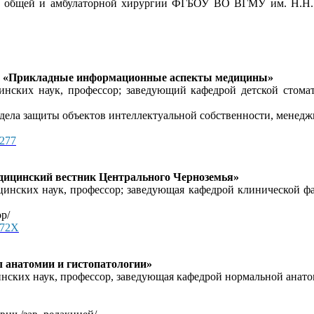
рой общей и амбулаторной хирургии ФГБОУ ВО ВГМУ им. Н.Н.
нал «Прикладные информационные аспекты медицины»
инских наук, профессор; заведующий кафедрой детской сто
отдела защиты объектов интеллектуальной собственности, менед
9277
дицинский вестник Центрального Черноземья»
дицинских наук, профессор; заведующая кафедрой клиническо
р/
-472X
 анатомии и гистопатологии»
цинских наук, профессор, заведующая кафедрой нормальной ан