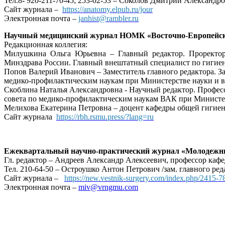
Тел.8- 920-211-70-45; 253-02-53 – Соколов Дмитрий Александро
Сайт журнала –
https://anatomy.elpub.ru/jour
Электронная почта –
janhist@rambler.ru
Научный медицинский журнал НОМК «Восточно-Европейски
Редакционная коллегия:
Милушкина Ольга Юрьевна – Главный редактор. Проректор
Минздрава России. Главный внештатный специалист по гигиене 
Попов Валерий Иванович – Заместитель главного редактора.
медико-профилактическим наукам при Министерстве науки и вы
Скоблина Наталья Александровна - Научный редактор. Профе
совета по медико-профилактическим наукам ВАК при Министерс
Мелихова Екатерина Петровна – доцент кафедры общей гигиен
Сайт журнала
https://rbh.rsmu.press/?lang=ru
Ежеквартальный научно-практический журнал «Молодежн
Гл. редактор – Андреев Александр Алексеевич, профессор к
Тел. 210-64-50 – Остроушко Антон Петрович /зам. главного ред
Сайт журнала –
https://new.vestnik-surgery.com/index.php/2415-7
Электронная почта –
miv@vrngmu.com