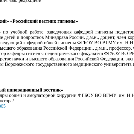
вич /зав. редакцией/
й» «Российский вестник гигиены»
 по учебной работе, заведующая кафедрой гигиены педиа
детей и подростков Минздрава России, д.м.н., доцент, член-ко
 Заведующий кафедрой общей гигиены ФГБОУ ВО ВГМУ им. Н.Н. 
сшего образования Российской Федерации., д.м.н., профессор, 
ссор кафедры гигиены педиатрического факультета ФГАОУ ВО Р
тве науки и высшего образования Российской Федерации, экспе
ы Воронежского государственного медицинского университета и
ый инновационный вестник»
афедры общей и амбулаторной хирургии ФГБОУ ВО ВГМУ им. Н.Н
актора/
805