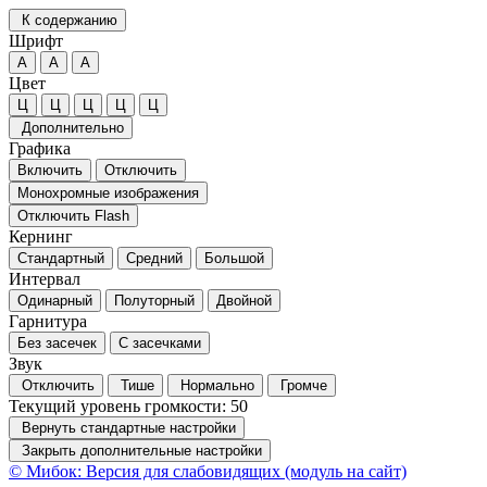
К содержанию
Шрифт
А
А
А
Цвет
Ц
Ц
Ц
Ц
Ц
Дополнительно
Графика
Включить
Отключить
Монохромные изображения
Отключить Flash
Кернинг
Стандартный
Средний
Большой
Интервал
Одинарный
Полуторный
Двойной
Гарнитура
Без засечек
С засечками
Звук
Отключить
Тише
Нормально
Громче
Текущий уровень громкости:
50
Вернуть стандартные настройки
Закрыть дополнительные настройки
© Мибок: Версия для слабовидящих (модуль на сайт)