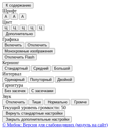
К содержанию
Шрифт
А
А
А
Цвет
Ц
Ц
Ц
Ц
Ц
Дополнительно
Графика
Включить
Отключить
Монохромные изображения
Отключить Flash
Кернинг
Стандартный
Средний
Большой
Интервал
Одинарный
Полуторный
Двойной
Гарнитура
Без засечек
С засечками
Звук
Отключить
Тише
Нормально
Громче
Текущий уровень громкости:
50
Вернуть стандартные настройки
Закрыть дополнительные настройки
© Мибок: Версия для слабовидящих (модуль на сайт)