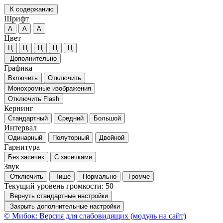
К содержанию
Шрифт
А
А
А
Цвет
Ц
Ц
Ц
Ц
Ц
Дополнительно
Графика
Включить
Отключить
Монохромные изображения
Отключить Flash
Кернинг
Стандартный
Средний
Большой
Интервал
Одинарный
Полуторный
Двойной
Гарнитура
Без засечек
С засечками
Звук
Отключить
Тише
Нормально
Громче
Текущий уровень громкости:
50
Вернуть стандартные настройки
Закрыть дополнительные настройки
© Мибок: Версия для слабовидящих (модуль на сайт)