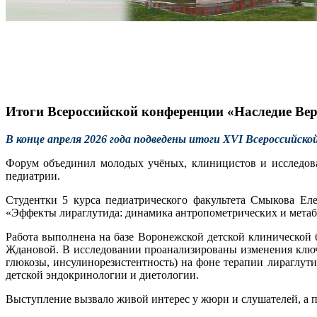
Итоги Всероссийской конференции «Наследие Вер
В конце апреля 2026 года подведены итоги XVI Всероссийс
Форум объединил молодых учёных, клиницистов и исследова
педиатрии.
Студентки 5 курса педиатрического факультета Смыкова Ел
«Эффекты лираглутида: динамика антропометрических и метаб
Работа выполнена на базе Воронежской детской клинической 
Ждановой. В исследовании проанализированы изменения ключ
глюкозы, инсулинорезистентность) на фоне терапии лираглу
детской эндокринологии и диетологии.
Выступление вызвало живой интерес у жюри и слушателей, а п