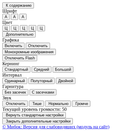
К содержанию
Шрифт
А
А
А
Цвет
Ц
Ц
Ц
Ц
Ц
Дополнительно
Графика
Включить
Отключить
Монохромные изображения
Отключить Flash
Кернинг
Стандартный
Средний
Большой
Интервал
Одинарный
Полуторный
Двойной
Гарнитура
Без засечек
С засечками
Звук
Отключить
Тише
Нормально
Громче
Текущий уровень громкости:
50
Вернуть стандартные настройки
Закрыть дополнительные настройки
© Мибок: Версия для слабовидящих (модуль на сайт)