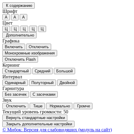
К содержанию
Шрифт
А
А
А
Цвет
Ц
Ц
Ц
Ц
Ц
Дополнительно
Графика
Включить
Отключить
Монохромные изображения
Отключить Flash
Кернинг
Стандартный
Средний
Большой
Интервал
Одинарный
Полуторный
Двойной
Гарнитура
Без засечек
С засечками
Звук
Отключить
Тише
Нормально
Громче
Текущий уровень громкости:
50
Вернуть стандартные настройки
Закрыть дополнительные настройки
© Мибок: Версия для слабовидящих (модуль на сайт)