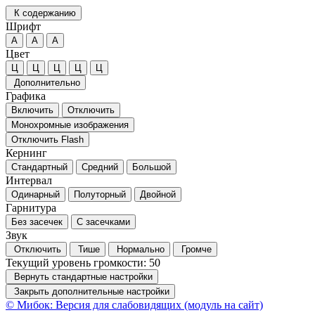
К содержанию
Шрифт
А
А
А
Цвет
Ц
Ц
Ц
Ц
Ц
Дополнительно
Графика
Включить
Отключить
Монохромные изображения
Отключить Flash
Кернинг
Стандартный
Средний
Большой
Интервал
Одинарный
Полуторный
Двойной
Гарнитура
Без засечек
С засечками
Звук
Отключить
Тише
Нормально
Громче
Текущий уровень громкости:
50
Вернуть стандартные настройки
Закрыть дополнительные настройки
© Мибок: Версия для слабовидящих (модуль на сайт)