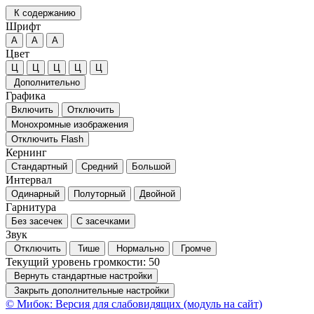
К содержанию
Шрифт
А
А
А
Цвет
Ц
Ц
Ц
Ц
Ц
Дополнительно
Графика
Включить
Отключить
Монохромные изображения
Отключить Flash
Кернинг
Стандартный
Средний
Большой
Интервал
Одинарный
Полуторный
Двойной
Гарнитура
Без засечек
С засечками
Звук
Отключить
Тише
Нормально
Громче
Текущий уровень громкости:
50
Вернуть стандартные настройки
Закрыть дополнительные настройки
© Мибок: Версия для слабовидящих (модуль на сайт)