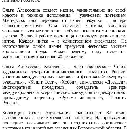
Липецкой области.
Ольга Алексеевна создает иконы, удивительные по своей
красоте и технике исполнения – узелковым плетением.
Мастерство она переняла от своей бабушки – дочери
священнослужителя. Она сплетает картины, соединяя
тоненькие льняные или хлопчатобумажные нити миллионами
узелков. В своей работе мастерица использует разные цвета
ниток. Каждая нитка – в единственном экземпляре. На
изготовление одной иконы требуется несколько месяцев
кропотливого труда. Этому редкому виду искусства
мастерица посвятила около 40 лет жизни.
Ольга Алексеевна Куличкова – член творческого Союза
художников декоративно-прикладного искусства России,
участник международных выставок и фестивалей: «Формула
рукоделия», «Квилт фест», «Хобби», арт-галереи «Дрезден»;
многократный победитель, обладатель Гран-при
международных и всероссийских конкурсов по декоративно-
прикладному творчеству «Руками женщины», «Таланты
России».
Коллекция Игоря Эдуардовича насчитывает 37 икон,
выполненных в стиле узелкового плетения. На протяжении
последних нескольких лет он неоднократно организовал
выставки икон в учебных заведениях Воронежской области. В