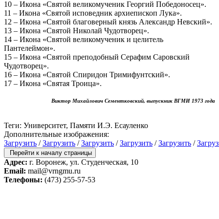
10 – Икона «Святой великомученик Георгий Победоносец».
11 – Икона «Святой исповедник архиепископ Лука».
12 – Икона «Святой благоверный князь Александр Невский».
13 – Икона «Святой Николай Чудотворец».
14 – Икона «Святой великомученик и целитель
Пантелеймон».
15 – Икона «Святой преподобный Серафим Саровский
Чудотворец».
16 – Икона «Святой Спиридон Тримифунтский».
17 – Икона «Святая Троица».
Виктор Михайлович Сементковский, выпускник ВГМИ 1973 года
Теги: Университет, Памяти И.Э. Есауленко
Дополнительные изображения:
Загрузить
/
Загрузить
/
Загрузить
/
Загрузить
/
Загрузить
/
Загруз
Перейти к началу страницы
Адрес:
г. Воронеж, ул. Студенческая, 10
Email:
mail@vrngmu.ru
Телефоны:
(473) 255-57-53