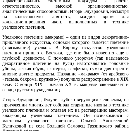
характеризовались системным подходом к работе,
ответственностью, высокой организованностью,
аналитическими способностями. Игорь Эдуардович, несмотря
на колоссальную занятость, находил время для
коллекционирования икон, выполненных в технике
узелкового плетения.
Узелковое плетение (макраме) – один из видов декоративно-
прикладного искусства, основой которого является плетение
(завязывание) узелков. В Европу искусство узелкового
плетения пришло с Востока, где оно было известно еще в
глубокой древности. С помощью узорочья (так называлось
декоративное плетение на Руси) изготовлялись головные
уборы, легкая обувь, скатерти, салфетки, сумки для стрел и
многие другие предметы, Название «макраме» (от арабского
«тесьма, бахрома, кружево») получило распространение в XIX
веке. С конца XIX – начала XX в. макраме завоевывает и
сердца русских рукодельниц.
Игорь Эдуардович, будучи глубоко верующим человеком, на
протяжении многих лет собирал старинные иконы в технике
узелкового плетения и отдавал их на реставрацию мастерам,
владеющим узелковым плетением. Он познакомился с
мастером узелкового плетения Ольгой Алексеевной
Куличковой из села Большой Самовец Грязинского района