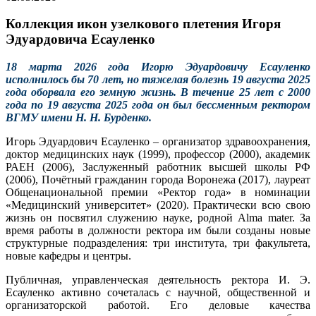
Коллекция икон узелкового плетения Игоря
Эдуардовича Есауленко
18 марта 2026 года Игорю Эдуардовичу Есауленко
исполнилось бы 70 лет, но тяжелая болезнь 19 августа 2025
года оборвала его земную жизнь. В течение 25 лет с 2000
года по 19 августа 2025 года он был бессменным ректором
ВГМУ имени Н. Н. Бурденко.
Игорь Эдуардович Есауленко – организатор здравоохранения,
доктор медицинских наук (1999), профессор (2000), академик
РАЕН (2006), Заслуженный работник высшей школы РФ
(2006), Почётный гражданин города Воронежа (2017), лауреат
Общенациональной премии «Ректор года» в номинации
«Медицинский университет» (2020). Практически всю свою
жизнь он посвятил служению науке, родной Alma mater. За
время работы в должности ректора им были созданы новые
структурные подразделения: три института, три факультета,
новые кафедры и центры.
Публичная, управленческая деятельность ректора И. Э.
Есауленко активно сочеталась с научной, общественной и
организаторской работой. Его деловые качества