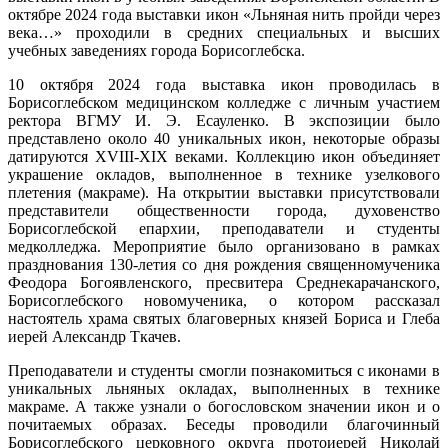
октябре 2024 года выставки икон «Льняная нить пройди через
века…» проходили в средних специальных и высших
учебных заведениях города Борисоглебска.
10 октября 2024 года выставка икон проводилась в
Борисоглебском медицинском колледже с личным участием
ректора ВГМУ И. Э. Есауленко. В экспозиции было
представлено около 40 уникальных икон, некоторые образы
датируются ХVIII-ХIХ веками. Коллекцию икон объединяет
украшение окладов, выполненное в технике узелкового
плетения (макраме). На открытии выставки присутствовали
представители общественности города, духовенство
Борисоглебской епархии, преподаватели и студенты
медколледжа. Мероприятие было организовано в рамках
празднования 130-летия со дня рождения священномученика
Феодора Богоявленского, пресвитера Среднекарачанского,
Борисоглебского новомученика, о котором рассказал
настоятель храма святых благоверных князей Бориса и Глеба
иерей Александр Ткачев.
Преподаватели и студенты смогли познакомиться с иконами в
уникальных льняных окладах, выполненных в технике
макраме. А также узнали о богословском значении икон и о
почитаемых образах. Беседы проводили благочинный
Борисоглебского церковного округа протоиерей Николай