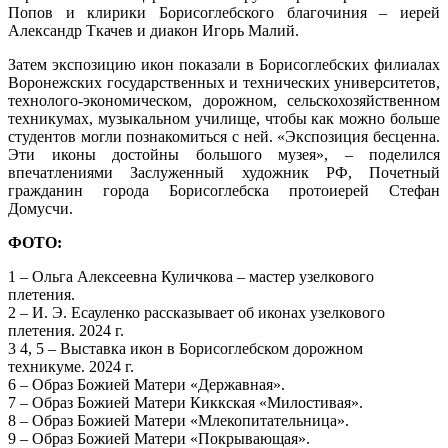
Попов и клирики Борисоглебского благочиния – иерей
Александр Ткачев и диакон Игорь Малий.
Затем экспозицию икон показали в Борисоглебских филиалах
Воронежских государственных и технических университетов,
технолого-экономическом, дорожном, сельскохозяйственном
техникумах, музыкальном училище, чтобы как можно больше
студентов могли познакомиться с ней. «Экспозиция бесценна.
Эти иконы достойны большого музея», – поделился
впечатлениями Заслуженный художник РФ, Почетный
гражданин города Борисоглебска протоиерей Стефан
Домусчи.
ФОТО:
1 – Ольга Алексеевна Куличкова – мастер узелкового
плетения.
2 – И. Э. Есауленко рассказывает об иконах узелкового
плетения. 2024 г.
3 4, 5 – Выставка икон в Борисоглебском дорожном
техникуме. 2024 г.
6 – Образ Божией Матери «Державная».
7 – Образ Божией Матери Киккская «Милостивая».
8 – Образ Божией Матери «Млекопитательница».
9 – Образ Божией Матери «Покрывающая».