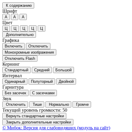
К содержанию
Шрифт
А
А
А
Цвет
Ц
Ц
Ц
Ц
Ц
Дополнительно
Графика
Включить
Отключить
Монохромные изображения
Отключить Flash
Кернинг
Стандартный
Средний
Большой
Интервал
Одинарный
Полуторный
Двойной
Гарнитура
Без засечек
С засечками
Звук
Отключить
Тише
Нормально
Громче
Текущий уровень громкости:
50
Вернуть стандартные настройки
Закрыть дополнительные настройки
© Мибок: Версия для слабовидящих (модуль на сайт)