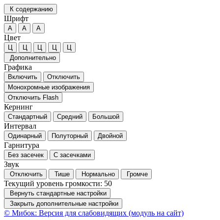
К содержанию
Шрифт
А
А
А
Цвет
Ц
Ц
Ц
Ц
Ц
Дополнительно
Графика
Включить
Отключить
Монохромные изображения
Отключить Flash
Кернинг
Стандартный
Средний
Большой
Интервал
Одинарный
Полуторный
Двойной
Гарнитура
Без засечек
С засечками
Звук
Отключить
Тише
Нормально
Громче
Текущий уровень громкости:
50
Вернуть стандартные настройки
Закрыть дополнительные настройки
© Мибок: Версия для слабовидящих (модуль на сайт)