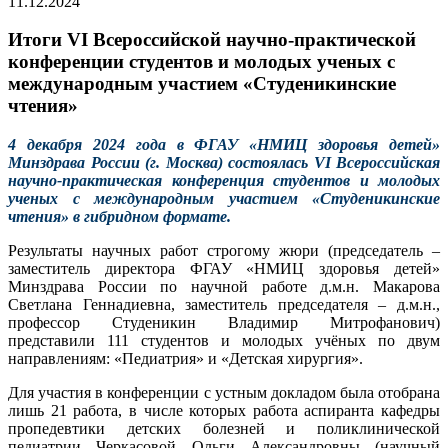
11.12.2024
Итоги VI Всероссийской научно-практической
конференции студентов и молодых ученых с
международным участием «Студеникинские
чтения»
4 декабря 2024 года в ФГАУ «НМИЦ здоровья детей»
Минздрава России (г. Москва) состоялась VI Всероссийская
научно-практическая конференция студентов и молодых
ученых с международным участием «Студеникинские
чтения» в гибридном формате.
Результаты научных работ строгому жюри (председатель –
заместитель директора ФГАУ «НМИЦ здоровья детей»
Минздрава России по научной работе д.м.н. Макарова
Светлана Геннадиевна, заместитель председателя – д.м.н.,
профессор Студеникин Владимир Митрофанович)
представили 111 студентов и молодых учёных по двум
направлениям: «Педиатрия» и «Детская хирургия».
Для участия в конференции с устным докладом была отобрана
лишь 21 работа, в числе которых работа
аспиранта кафедры
пропедевтики детских болезней и поликлинической
педиатрии Черкасовой Ольги Александровны (научный