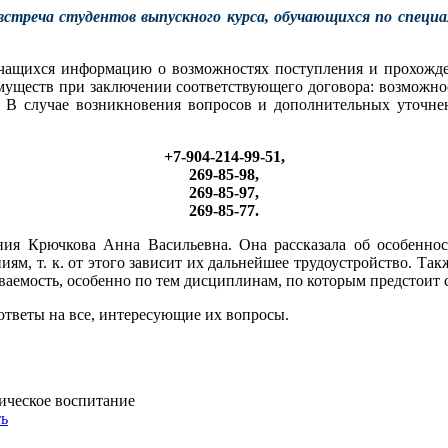
 встреча студентов выпускного курса, обучающихся по специ
чащихся информацию о возможностях поступления и прохожден
муществ при заключении соответствующего договора: возможнос
е. В случае возникновения вопросов и дополнительных уточ
+7-904-214-99-51,
269-85-98,
269-85-97,
269-85-77.
ания Крючкова Анна Васильевна. Она рассказала об особенно
ям, т. к. от этого зависит их дальнейшее трудоустройство. Т
аемость, особенно по тем дисциплинам, по которым предстоит 
ответы на все, интересующие их вопросы.
тическое воспитание
ть