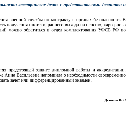
альности «сестринское дело» с представителями деканата и
ия военной службы по контракту в органах безопасности. В
ть получения ипотеки, раннего выхода на пенсию, карьерного
нений можно обратиться в отдел комплектования УФСБ РФ по
стях предстоящей защите дипломной работы и аккредитации.
акже Анна Васильевна напомнила о необходимости своевременно
сдать зачет или дифференцированный экзамен.
Деканат ИСО