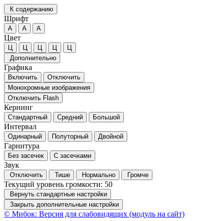
К содержанию
Шрифт
А
А
А
Цвет
Ц
Ц
Ц
Ц
Ц
Дополнительно
Графика
Включить
Отключить
Монохромные изображения
Отключить Flash
Кернинг
Стандартный
Средний
Большой
Интервал
Одинарный
Полуторный
Двойной
Гарнитура
Без засечек
С засечками
Звук
Отключить
Тише
Нормально
Громче
Текущий уровень громкости:
50
Вернуть стандартные настройки
Закрыть дополнительные настройки
© Мибок: Версия для слабовидящих (модуль на сайт)