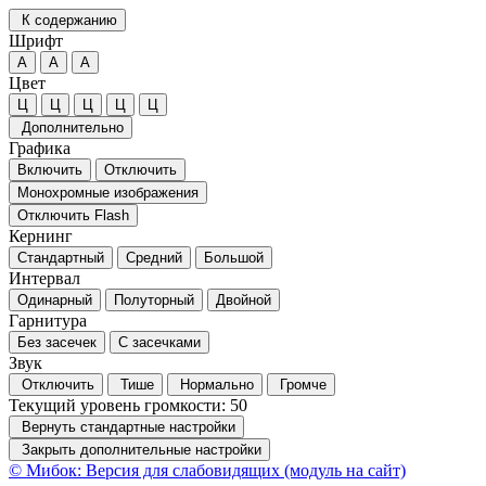
К содержанию
Шрифт
А
А
А
Цвет
Ц
Ц
Ц
Ц
Ц
Дополнительно
Графика
Включить
Отключить
Монохромные изображения
Отключить Flash
Кернинг
Стандартный
Средний
Большой
Интервал
Одинарный
Полуторный
Двойной
Гарнитура
Без засечек
С засечками
Звук
Отключить
Тише
Нормально
Громче
Текущий уровень громкости:
50
Вернуть стандартные настройки
Закрыть дополнительные настройки
© Мибок: Версия для слабовидящих (модуль на сайт)