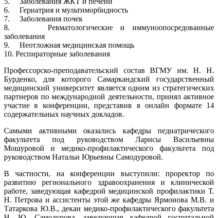
5. Заболевания ЖКТ и печени
6. Гериатрия и мультиморбидность
7. Заболевания почек
8. Ревматологические и иммуноопосредованные
заболевания
9. Неотложная медицинская помощь
10. Респираторные заболевания
Профессорско-преподавательский состав ВГМУ им. Н. Н.
Бурденко, для которого Самаркандский государственный
медицинский университет является одним из стратегических
партнеров по международной деятельности, принял активное
участие в конференции, представив в онлайн формате 14
содержательных научных докладов.
Самыми активными оказались кафедры педиатрического
факультета под руководством Ларисы Васильевны
Мошуровой и медико-профилактического факультета под
руководством Натальи Юрьевны Самодуровой.
В частности, на конференции выступили: проректор по
развитию регионального здравоохранения и клинической
работе, заведующая кафедрой медицинской профилактики Т.
Н. Петрова и ассистенты этой же кафедры Ярмонова М.В. и
Татаркова Ю.В., декан медико-профилактического факультета
Н. Ю. Самодурова, заведующая кафедрой госпитальной