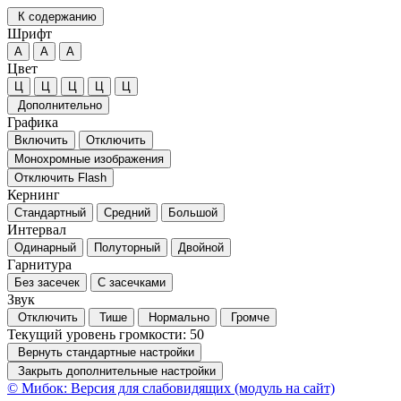
К содержанию
Шрифт
А
А
А
Цвет
Ц
Ц
Ц
Ц
Ц
Дополнительно
Графика
Включить
Отключить
Монохромные изображения
Отключить Flash
Кернинг
Стандартный
Средний
Большой
Интервал
Одинарный
Полуторный
Двойной
Гарнитура
Без засечек
С засечками
Звук
Отключить
Тише
Нормально
Громче
Текущий уровень громкости:
50
Вернуть стандартные настройки
Закрыть дополнительные настройки
© Мибок: Версия для слабовидящих (модуль на сайт)