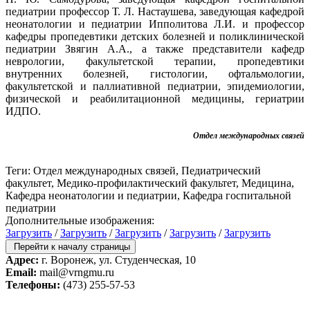
педиатрии профессор Т. Л. Настаушева, заведующая кафедрой
неонатологии и педиатрии Ипполитова Л.И. и профессор
кафедры пропедевтики детских болезней и поликлинической
педиатрии Звягин А.А., а также представители кафедр
неврологии, факультетской терапии, пропедевтики
внутренних болезней, гистологии, офтальмологии,
факультетской и паллиативной педиатрии, эпидемиологии,
физической и реабилитационной медицины, гериатрии
ИДПО.
Отдел международных связей
Теги: Отдел международных связей, Педиатрический
факультет, Медико-профилактический факультет, Медицина,
Кафедра неонатологии и педиатрии, Кафедра госпитальной
педиатрии
Дополнительные изображения:
Загрузить
/
Загрузить
/
Загрузить
/
Загрузить
/
Загрузить
Перейти к началу страницы
Адрес:
г. Воронеж, ул. Студенческая, 10
Email:
mail@vrngmu.ru
Телефоны:
(473) 255-57-53