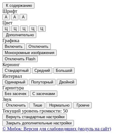
К содержанию
Шрифт
А
А
А
Цвет
Ц
Ц
Ц
Ц
Ц
Дополнительно
Графика
Включить
Отключить
Монохромные изображения
Отключить Flash
Кернинг
Стандартный
Средний
Большой
Интервал
Одинарный
Полуторный
Двойной
Гарнитура
Без засечек
С засечками
Звук
Отключить
Тише
Нормально
Громче
Текущий уровень громкости:
50
Вернуть стандартные настройки
Закрыть дополнительные настройки
© Мибок: Версия для слабовидящих (модуль на сайт)