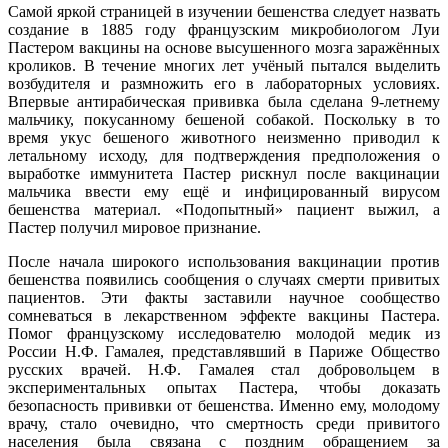
Самой яркой страницей в изучении бешенства следует назвать
создание в 1885 году французским микробиологом Луи
Пастером вакцины на основе высушенного мозга заражённых
кроликов. В течение многих лет учёный пытался выделить
возбудителя и размножить его в лабораторных условиях.
Впервые антирабическая прививка была сделана 9-летнему
мальчику, покусанному бешеной собакой. Поскольку в то
время укус бешеного животного неизменно приводил к
летальному исходу, для подтверждения предположения о
выработке иммунитета Пастер рискнул после вакцинации
мальчика ввести ему ещё и инфицированный вирусом
бешенства материал. «Подопытный» пациент выжил, а
Пастер получил мировое признание.
После начала широкого использования вакцинации против
бешенства появились сообщения о случаях смерти привитых
пациентов. Эти факты заставили научное сообщество
сомневаться в лекарственном эффекте вакцины Пастера.
Помог французскому исследователю молодой медик из
России Н.Ф. Гамалея, представлявший в Париже Общество
русских врачей. Н.Ф. Гамалея стал добровольцем в
экспериментальных опытах Пастера, чтобы доказать
безопасность прививки от бешенства. Именно ему, молодому
врачу, стало очевидно, что смертность среди привитого
населения была связана с поздним обращением за