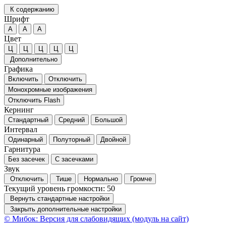
К содержанию
Шрифт
А
А
А
Цвет
Ц
Ц
Ц
Ц
Ц
Дополнительно
Графика
Включить
Отключить
Монохромные изображения
Отключить Flash
Кернинг
Стандартный
Средний
Большой
Интервал
Одинарный
Полуторный
Двойной
Гарнитура
Без засечек
С засечками
Звук
Отключить
Тише
Нормально
Громче
Текущий уровень громкости:
50
Вернуть стандартные настройки
Закрыть дополнительные настройки
© Мибок: Версия для слабовидящих (модуль на сайт)