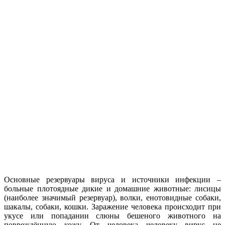
Основные резервуары вируса и источники инфекции –
больные плотоядные дикие и домашние животные: лисицы
(наиболее значимый резервуар), волки, енотовидные собаки,
шакалы, собаки, кошки. Заражение человека происходит при
укусе или попадании слюны бешеного животного на
повреждённую кожу. От человека человеку вирус не