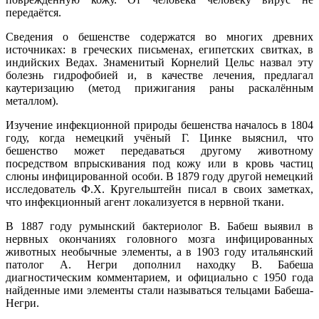
передаётся.
Сведения о бешенстве содержатся во многих древних
источниках: в греческих письменах, египетских свитках, в
индийских Ведах. Знаменитый Корнелий Цельс назвал эту
болезнь гидрофобией и, в качестве лечения, предлагал
каутеризацию (метод прижигания раны раскалённым
металлом).
Изучение инфекционной природы бешенства началось в 1804
году, когда немецкий учёный Г. Цинке выяснил, что
бешенство может передаваться другому животному
посредством впрыскивания под кожу или в кровь частиц
слюны инфицированной особи. В 1879 году другой немецкий
исследователь Ф.Х. Кругельштейн писал в своих заметках,
что инфекционный агент локализуется в нервной ткани.
В 1887 году румынский бактериолог В. Бабеш выявил в
нервных окончаниях головного мозга инфицированных
животных необычные элементы, а в 1903 году итальянский
патолог А. Негри дополнил находку В. Бабеша
диагностическим комментарием, и официально с 1950 года
найденные ими элементы стали называться тельцами Бабеша-
Негри.