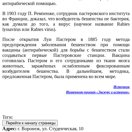
антирабической помощью.
В 1903 году П. Ремпенже, сотрудник пастеровского института
во Франции, доказал, что возбудитель бешенства не бактерия,
как думали до того, а вирус (научное название Rabies
lyssavirus или Rabies virus).
После открытия Луи Пастером в 1885 году метода
предупреждения заболевания бешенством при помощи
вакцины (антирабической) для борьбы с бешенством стали
создаваться первые Пастеровские станции. Вакцина
готовилась Пастером и его сотрудниками из ткани мозга
животных, заражённых ослабленным фиксированным
возбудителем бешенства. В дальнейшем, методика,
предложенная Пастером, была применена во всем мире.
Источник
Интернет-проект «Экскурс в историю»
Теги:
Перейти к началу страницы
Адрес:
г. Воронеж, ул. Студенческая, 10