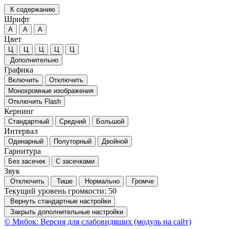
К содержанию
Шрифт
А
А
А
Цвет
Ц
Ц
Ц
Ц
Ц
Дополнительно
Графика
Включить
Отключить
Монохромные изображения
Отключить Flash
Кернинг
Стандартный
Средний
Большой
Интервал
Одинарный
Полуторный
Двойной
Гарнитура
Без засечек
С засечками
Звук
Отключить
Тише
Нормально
Громче
Текущий уровень громкости:
50
Вернуть стандартные настройки
Закрыть дополнительные настройки
© Мибок: Версия для слабовидящих (модуль на сайт)