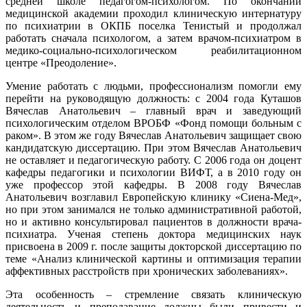
средней школе педагогом-психологом. По окончании
медицинской академии проходил клиническую интернатуру
по психиатрии в ОКПБ поселка Тенистый и продолжал
работать сначала психологом, а затем врачом-психиатром в
медико-социально-психологическом реабилитационном
центре «Преодоление».
Умение работать с людьми, профессионализм помогли ему
перейти на руководящую должность: с 2004 года Куташов
Вячеслав Анатольевич – главный врач и заведующий
психологическим отделом ВРОБФ «Фонд помощи больным с
раком». В этом же году Вячеслав Анатольевич защищает свою
кандидатскую диссертацию. При этом Вячеслав Анатольевич
не оставляет и педагогическую работу. С 2006 года он доцент
кафедры педагогики и психологии ВИФТ, а в 2010 году он
уже профессор этой кафедры. В 2008 году Вячеслав
Анатольевич возглавил Европейскую клинику «Сиена-Мед»,
но при этом занимался не только административной работой,
но и активно консультировал пациентов в должности врача-
психиатра. Ученая степень доктора медицинских наук
присвоена в 2009 г. после защиты докторской диссертацию по
теме «Анализ клинической картины и оптимизация терапии
аффективных расстройств при хронических заболеваниях».
Эта особенность – стремление связать клиническую
деятельность и преподавание должны были привести и