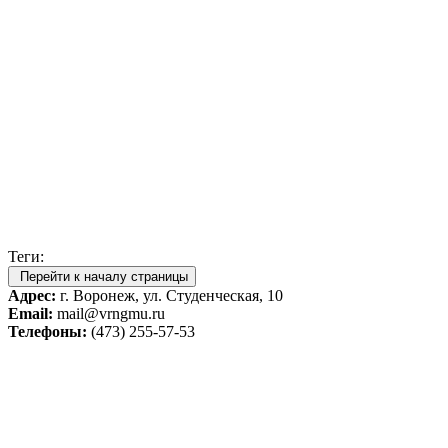
Теги:
Перейти к началу страницы
Адрес:
г. Воронеж, ул. Студенческая, 10
Email:
mail@vrngmu.ru
Телефоны:
(473) 255-57-53