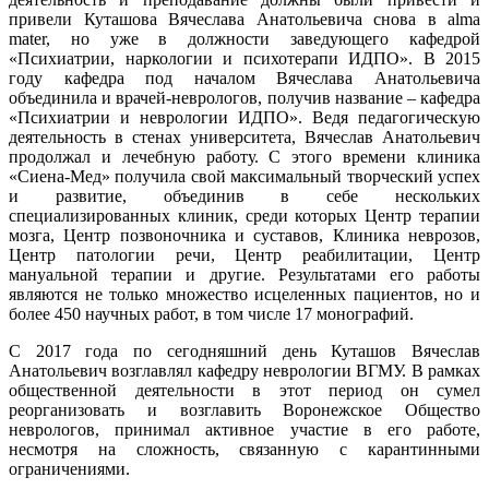
привели Куташова Вячеслава Анатольевича снова в alma
mater, но уже в должности заведующего кафедрой
«Психиатрии, наркологии и психотерапи ИДПО». В 2015
году кафедра под началом Вячеслава Анатольевича
объединила и врачей-неврологов, получив название – кафедра
«Психиатрии и неврологии ИДПО». Ведя педагогическую
деятельность в стенах университета, Вячеслав Анатольевич
продолжал и лечебную работу. С этого времени клиника
«Сиена-Мед» получила свой максимальный творческий успех
и развитие, объединив в себе нескольких
специализированных клиник, среди которых Центр терапии
мозга, Центр позвоночника и суставов, Клиника неврозов,
Центр патологии речи, Центр реабилитации, Центр
мануальной терапии и другие. Результатами его работы
являются не только множество исцеленных пациентов, но и
более 450 научных работ, в том числе 17 монографий.
С 2017 года по сегодняшний день Куташов Вячеслав
Анатольевич возглавлял кафедру неврологии ВГМУ. В рамках
общественной деятельности в этот период он сумел
реорганизовать и возглавить Воронежское Общество
неврологов, принимал активное участие в его работе,
несмотря на сложность, связанную с карантинными
ограничениями.