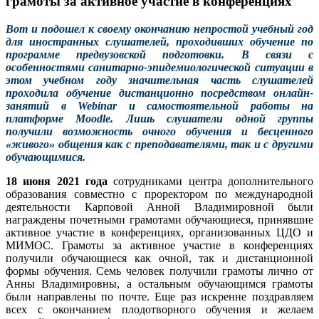
грамоты за активное участие в конференциях
Вот и подошел к своему окончанию непростой учебный год
для иностранных слушателей, проходивших обучение по
программе предвузовской подготовки. В связи с
особенностями санитарно-эпидемиологической ситуации в
этом учебном году значительная часть слушателей
проходила обучение дистанционно посредством онлайн-
занятий в Webinar и самостоятельной работы на
платформе Moodle. Лишь слушатели одной группы
получили возможность очного обучения и бесценного
«живого» общения как с преподавателями, так и с другими
обучающимися.
18 июня 2021 года
сотрудниками центра дополнительного
образования совместно с проректором по международной
деятельности Карповой Анной Владимировной были
награждены почетными грамотами обучающиеся, принявшие
активное участие в конференциях, организованных ЦДО и
МИМОС. Грамоты за активное участие в конференциях
получили обучающиеся как очной, так и дистанционной
формы обучения. Семь человек получили грамоты лично от
Анны Владимировны, а остальным обучающимся грамоты
были направлены по почте. Еще раз искренне поздравляем
всех с окончанием плодотворного обучения и желаем