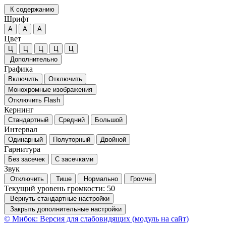
К содержанию
Шрифт
А
А
А
Цвет
Ц
Ц
Ц
Ц
Ц
Дополнительно
Графика
Включить
Отключить
Монохромные изображения
Отключить Flash
Кернинг
Стандартный
Средний
Большой
Интервал
Одинарный
Полуторный
Двойной
Гарнитура
Без засечек
С засечками
Звук
Отключить
Тише
Нормально
Громче
Текущий уровень громкости:
50
Вернуть стандартные настройки
Закрыть дополнительные настройки
© Мибок: Версия для слабовидящих (модуль на сайт)