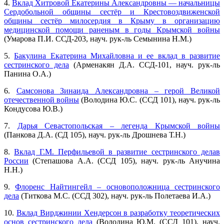
4.
Вклад Хитровой Екатерины Александровны — начальницы
Сердобольной общины сестёр и Крестовоздвиженской
общины сестёр милосердия в Крыму в организацию
медицинской помощи раненым в годы Крымской войны
(Умарова П.И. ССД-203, науч. рук-ль Семынина Н.М.)
5.
Бакулина Екатерина Михайловна и ее вклад в развитие
сестринского дела
(Арменакян Д.А. ССД-101, науч. рук-ль
Панина О.А.)
6.
Самсонова Зинаида Александровна – герой Великой
отечественной войны
(Володина Ю.С. (ССД 101), науч. рук-ль
Кондусова Ю.В.)
7.
Дарья Севастопольская – легенда Крымской войны
(Панкова Д.А. (СД 105), науч. рук-ль Дрошнева Т.Н.)
8.
Вклад Г.М. Перфильевой в развитие сестринского делав
России
(Степашова А.А. (ССД 105), науч. рук-ль Анучина
Н.Н.)
9.
Флоренс Найтингейл – основоположница сестринского
дела
(Титкова М.С. (ССД 302), науч. рук-ль Полетаева И.А.)
10.
Вклад Вирджинии Хендерсон в разработку теоретических
основ сестринского дела
(Володина Ю.М. (ССД 101), науч.