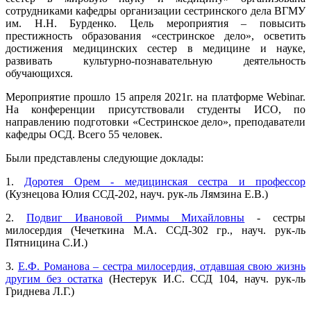
сотрудниками кафедры организации сестринского дела ВГМУ
им. Н.Н. Бурденко. Цель мероприятия – повысить
престижность образования «сестринское дело», осветить
достижения медицинских сестер в медицине и науке,
развивать культурно-познавательную деятельность
обучающихся.
Мероприятие прошло 15 апреля 2021г. на платформе Webinar.
На конференции присутствовали студенты ИСО, по
направлению подготовки «Сестринское дело», преподаватели
кафедры ОСД. Всего 55 человек.
Были представлены следующие доклады:
1.
Доротея Орем - медицинская сестра и профессор
(Кузнецова Юлия ССД-202, науч. рук-ль Лямзина Е.В.)
2.
Подвиг Ивановой Риммы Михайловны
- сестры
милосердия (Чечеткина М.А. ССД-302 гр., науч. рук-ль
Пятницина С.И.)
3.
Е.Ф. Романова – сестра милосердия, отдавшая свою жизнь
другим без остатка
(Нестерук И.С. ССД 104, науч. рук-ль
Гриднева Л.Г.)