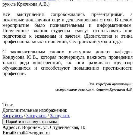
рук-ль Крючкова А.В.)
Все выступления сопровождались презентациями, а
некоторые докладчики еще и декламировали стихи. В целом
мероприятие было познавательным и информативным.
Полученные знания студенты смогут использовать при
подготовке к экзаменам и зачетам (Деонтология и этика
профессиональных отношений, Сестринский уход и т.д.).
С заключительным словом выступила доцент кафедры
Кондусова Ю.В., которая подчеркнула важность проведения
такого рода конференций, т.к. они развивают кругозор
обучающихся и способствуют повышению престижности
профессии.
Зав. кафедрой организации
сестринского дела к.м.н., доцент Крючкова А.В.
Теги:
Дополнительные изображения:
Загрузить
/
Загрузить
/
Загрузить
Перейти к началу страницы
Адрес:
г. Воронеж, ул. Студенческая, 10
Email:
mail@vrngmu.ru