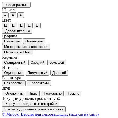
К содержанию
Шрифт
А
А
А
Цвет
Ц
Ц
Ц
Ц
Ц
Дополнительно
Графика
Включить
Отключить
Монохромные изображения
Отключить Flash
Кернинг
Стандартный
Средний
Большой
Интервал
Одинарный
Полуторный
Двойной
Гарнитура
Без засечек
С засечками
Звук
Отключить
Тише
Нормально
Громче
Текущий уровень громкости:
50
Вернуть стандартные настройки
Закрыть дополнительные настройки
© Мибок: Версия для слабовидящих (модуль на сайт)