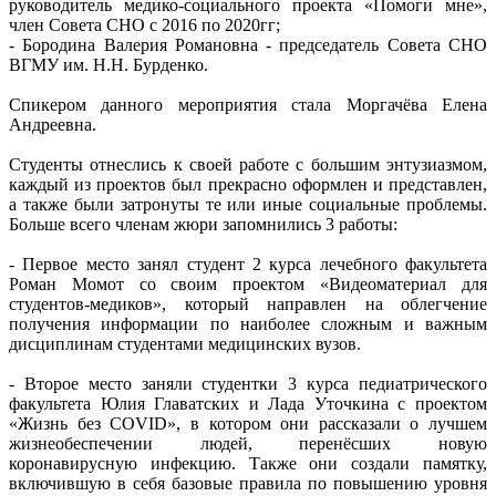
руководитель медико-социального проекта «Помоги мне»,
член Совета СНО с 2016 по 2020гг;
- Бородина Валерия Романовна - председатель Совета СНО
ВГМУ им. Н.Н. Бурденко.
Спикером данного мероприятия стала Моргачёва Елена
Андреевна.
Студенты отнеслись к своей работе с большим энтузиазмом,
каждый из проектов был прекрасно оформлен и представлен,
а также были затронуты те или иные социальные проблемы.
Больше всего членам жюри запомнились 3 работы:
- Первое место занял студент 2 курса лечебного факультета
Роман Момот со своим проектом «Видеоматериал для
студентов-медиков», который направлен на облегчение
получения информации по наиболее сложным и важным
дисциплинам студентами медицинских вузов.
- Второе место заняли студентки 3 курса педиатрического
факультета Юлия Главатских и Лада Уточкина с проектом
«Жизнь без COVID», в котором они рассказали о лучшем
жизнеобеспечении людей, перенёсших новую
коронавирусную инфекцию. Также они создали памятку,
включившую в себя базовые правила по повышению уровня