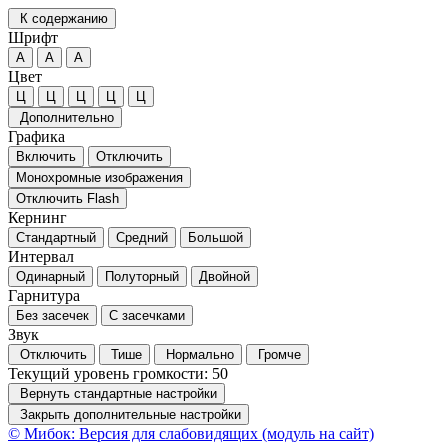
К содержанию
Шрифт
А
А
А
Цвет
Ц
Ц
Ц
Ц
Ц
Дополнительно
Графика
Включить
Отключить
Монохромные изображения
Отключить Flash
Кернинг
Стандартный
Средний
Большой
Интервал
Одинарный
Полуторный
Двойной
Гарнитура
Без засечек
С засечками
Звук
Отключить
Тише
Нормально
Громче
Текущий уровень громкости:
50
Вернуть стандартные настройки
Закрыть дополнительные настройки
© Мибок: Версия для слабовидящих (модуль на сайт)