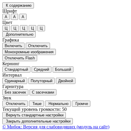
К содержанию
Шрифт
А
А
А
Цвет
Ц
Ц
Ц
Ц
Ц
Дополнительно
Графика
Включить
Отключить
Монохромные изображения
Отключить Flash
Кернинг
Стандартный
Средний
Большой
Интервал
Одинарный
Полуторный
Двойной
Гарнитура
Без засечек
С засечками
Звук
Отключить
Тише
Нормально
Громче
Текущий уровень громкости:
50
Вернуть стандартные настройки
Закрыть дополнительные настройки
© Мибок: Версия для слабовидящих (модуль на сайт)