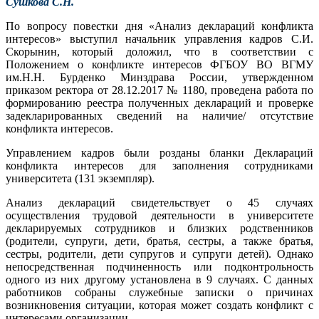
Сушкова С.Н.
По вопросу повестки дня «Анализ деклараций конфликта
интересов» выступил начальник управления кадров С.И.
Скорынин, который доложил, что в соответствии с
Положением о конфликте интересов ФГБОУ ВО ВГМУ
им.Н.Н. Бурденко Минздрава России, утвержденном
приказом ректора от 28.12.2017 № 1180, проведена работа по
формированию реестра полученных деклараций и проверке
задекларированных сведений на наличие/ отсутствие
конфликта интересов.
Управлением кадров были розданы бланки Деклараций
конфликта интересов для заполнения сотрудниками
университета (131 экземпляр).
Анализ деклараций свидетельствует о 45 случаях
осуществления трудовой деятельности в университете
декларируемых сотрудников и близких родственников
(родители, супруги, дети, братья, сестры, а также братья,
сестры, родители, дети супругов и супруги детей). Однако
непосредственная подчиненность или подконтрольность
одного из них другому установлена в 9 случаях. С данных
работников собраны служебные записки о причинах
возникновения ситуации, которая может создать конфликт с
интересами организации.