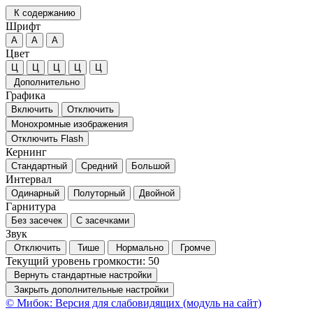
К содержанию
Шрифт
А
А
А
Цвет
Ц
Ц
Ц
Ц
Ц
Дополнительно
Графика
Включить
Отключить
Монохромные изображения
Отключить Flash
Кернинг
Стандартный
Средний
Большой
Интервал
Одинарный
Полуторный
Двойной
Гарнитура
Без засечек
С засечками
Звук
Отключить
Тише
Нормально
Громче
Текущий уровень громкости:
50
Вернуть стандартные настройки
Закрыть дополнительные настройки
© Мибок: Версия для слабовидящих (модуль на сайт)