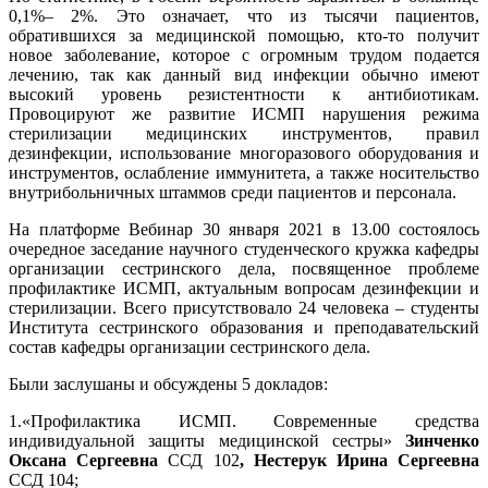
0,1%– 2%. Это означает, что из тысячи пациентов,
обратившихся за медицинской помощью, кто-то получит
новое заболевание, которое с огромным трудом подается
лечению, так как данный вид инфекции обычно имеют
высокий уровень резистентности к антибиотикам.
Провоцируют же развитие ИСМП нарушения режима
стерилизации медицинских инструментов, правил
дезинфекции, использование многоразового оборудования и
инструментов, ослабление иммунитета, а также носительство
внутрибольничных штаммов среди пациентов и персонала.
На платформе Вебинар 30 января 2021 в 13.00 состоялось
очередное заседание научного студенческого кружка кафедры
организации сестринского дела, посвященное проблеме
профилактике ИСМП, актуальным вопросам дезинфекции и
стерилизации. Всего присутствовало 24 человека – студенты
Института сестринского образования и преподавательский
состав кафедры организации сестринского дела.
Были заслушаны и обсуждены 5 докладов:
1.«Профилактика ИСМП. Современные средства
индивидуальной защиты медицинской сестры»
Зинченко
Оксана Сергеевна
ССД 102
, Нестерук Ирина Сергеевна
ССД 104;