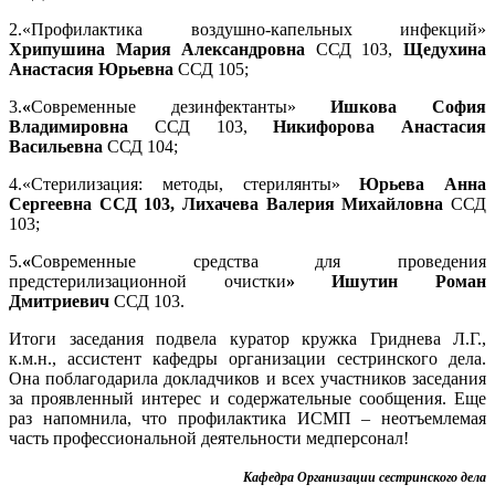
2.«Профилактика воздушно-капельных инфекций»
Хрипушина Мария Александровна
ССД 103,
Щедухина
Анастасия Юрьевна
ССД 105;
3.
«
Современные дезинфектанты»
Ишкова София
Владимировна
ССД 103,
Никифорова Анастасия
Васильевна
ССД 104;
4.«Стерилизация: методы, стерилянты»
Юрьева Анна
Сергеевна ССД 103, Лихачева Валерия Михайловна
ССД
103;
5.
«
Современные средства для проведения
предстерилизационной очистки
»
Ишутин Роман
Дмитриевич
ССД 103.
Итоги заседания подвела куратор кружка Гриднева Л.Г.,
к.м.н., ассистент кафедры организации сестринского дела.
Она поблагодарила докладчиков и всех участников заседания
за проявленный интерес и содержательные сообщения. Еще
раз напомнила, что профилактика ИСМП – неотъемлемая
часть профессиональной деятельности медперсонал!
Кафедра Организации сестринского дела