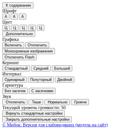
К содержанию
Шрифт
А
А
А
Цвет
Ц
Ц
Ц
Ц
Ц
Дополнительно
Графика
Включить
Отключить
Монохромные изображения
Отключить Flash
Кернинг
Стандартный
Средний
Большой
Интервал
Одинарный
Полуторный
Двойной
Гарнитура
Без засечек
С засечками
Звук
Отключить
Тише
Нормально
Громче
Текущий уровень громкости:
50
Вернуть стандартные настройки
Закрыть дополнительные настройки
© Мибок: Версия для слабовидящих (модуль на сайт)