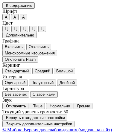
К содержанию
Шрифт
А
А
А
Цвет
Ц
Ц
Ц
Ц
Ц
Дополнительно
Графика
Включить
Отключить
Монохромные изображения
Отключить Flash
Кернинг
Стандартный
Средний
Большой
Интервал
Одинарный
Полуторный
Двойной
Гарнитура
Без засечек
С засечками
Звук
Отключить
Тише
Нормально
Громче
Текущий уровень громкости:
50
Вернуть стандартные настройки
Закрыть дополнительные настройки
© Мибок: Версия для слабовидящих (модуль на сайт)