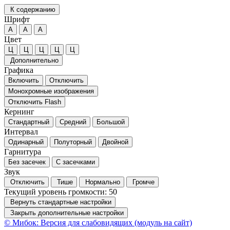
К содержанию
Шрифт
А
А
А
Цвет
Ц
Ц
Ц
Ц
Ц
Дополнительно
Графика
Включить
Отключить
Монохромные изображения
Отключить Flash
Кернинг
Стандартный
Средний
Большой
Интервал
Одинарный
Полуторный
Двойной
Гарнитура
Без засечек
С засечками
Звук
Отключить
Тише
Нормально
Громче
Текущий уровень громкости:
50
Вернуть стандартные настройки
Закрыть дополнительные настройки
© Мибок: Версия для слабовидящих (модуль на сайт)