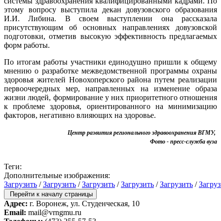
системы здравоохранения квалифицированными кадрами. По
этому вопросу выступила декан довузовского образования
И.И. Либина. В своем выступлении она рассказала
присутствующим об основных направлениях довузовской
подготовки, отметив высокую эффективность предлагаемых
форм работы.
По итогам работы участники единодушно пришли к общему
мнению о разработке межведомственной программы охраны
здоровья жителей Новохоперского района путем реализации
первоочередных мер, направленных на изменение образа
жизни людей, формирование у них приоритетного отношения
к проблеме здоровья, ориентированного на минимизацию
факторов, негативно влияющих на здоровье.
Центр развития регионального здравоохранения ВГМУ,
Фото - пресс-служба вуза
Теги:
Дополнительные изображения:
Загрузить
/
Загрузить
/
Загрузить
/
Загрузить
/
Загрузить
/
Загруз
Перейти к началу страницы
Адрес:
г. Воронеж, ул. Студенческая, 10
Email:
mail@vrngmu.ru