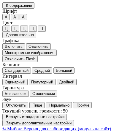
К содержанию
Шрифт
А
А
А
Цвет
Ц
Ц
Ц
Ц
Ц
Дополнительно
Графика
Включить
Отключить
Монохромные изображения
Отключить Flash
Кернинг
Стандартный
Средний
Большой
Интервал
Одинарный
Полуторный
Двойной
Гарнитура
Без засечек
С засечками
Звук
Отключить
Тише
Нормально
Громче
Текущий уровень громкости:
50
Вернуть стандартные настройки
Закрыть дополнительные настройки
© Мибок: Версия для слабовидящих (модуль на сайт)