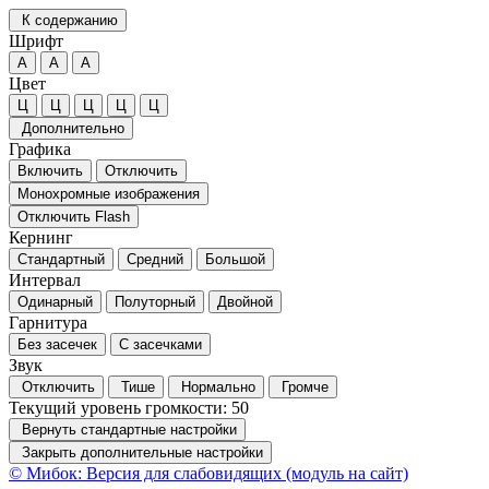
К содержанию
Шрифт
А
А
А
Цвет
Ц
Ц
Ц
Ц
Ц
Дополнительно
Графика
Включить
Отключить
Монохромные изображения
Отключить Flash
Кернинг
Стандартный
Средний
Большой
Интервал
Одинарный
Полуторный
Двойной
Гарнитура
Без засечек
С засечками
Звук
Отключить
Тише
Нормально
Громче
Текущий уровень громкости:
50
Вернуть стандартные настройки
Закрыть дополнительные настройки
© Мибок: Версия для слабовидящих (модуль на сайт)