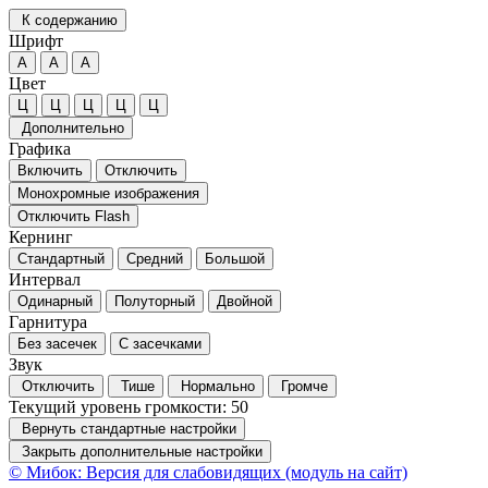
К содержанию
Шрифт
А
А
А
Цвет
Ц
Ц
Ц
Ц
Ц
Дополнительно
Графика
Включить
Отключить
Монохромные изображения
Отключить Flash
Кернинг
Стандартный
Средний
Большой
Интервал
Одинарный
Полуторный
Двойной
Гарнитура
Без засечек
С засечками
Звук
Отключить
Тише
Нормально
Громче
Текущий уровень громкости:
50
Вернуть стандартные настройки
Закрыть дополнительные настройки
© Мибок: Версия для слабовидящих (модуль на сайт)