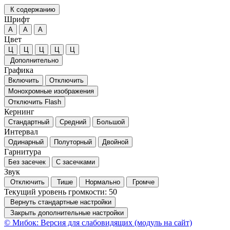
К содержанию
Шрифт
А
А
А
Цвет
Ц
Ц
Ц
Ц
Ц
Дополнительно
Графика
Включить
Отключить
Монохромные изображения
Отключить Flash
Кернинг
Стандартный
Средний
Большой
Интервал
Одинарный
Полуторный
Двойной
Гарнитура
Без засечек
С засечками
Звук
Отключить
Тише
Нормально
Громче
Текущий уровень громкости:
50
Вернуть стандартные настройки
Закрыть дополнительные настройки
© Мибок: Версия для слабовидящих (модуль на сайт)