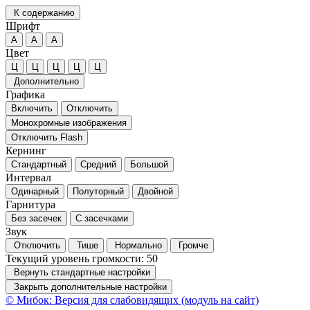
К содержанию
Шрифт
А
А
А
Цвет
Ц
Ц
Ц
Ц
Ц
Дополнительно
Графика
Включить
Отключить
Монохромные изображения
Отключить Flash
Кернинг
Стандартный
Средний
Большой
Интервал
Одинарный
Полуторный
Двойной
Гарнитура
Без засечек
С засечками
Звук
Отключить
Тише
Нормально
Громче
Текущий уровень громкости:
50
Вернуть стандартные настройки
Закрыть дополнительные настройки
© Мибок: Версия для слабовидящих (модуль на сайт)