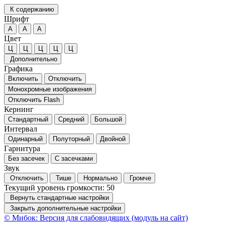
К содержанию
Шрифт
А
А
А
Цвет
Ц
Ц
Ц
Ц
Ц
Дополнительно
Графика
Включить
Отключить
Монохромные изображения
Отключить Flash
Кернинг
Стандартный
Средний
Большой
Интервал
Одинарный
Полуторный
Двойной
Гарнитура
Без засечек
С засечками
Звук
Отключить
Тише
Нормально
Громче
Текущий уровень громкости:
50
Вернуть стандартные настройки
Закрыть дополнительные настройки
© Мибок: Версия для слабовидящих (модуль на сайт)