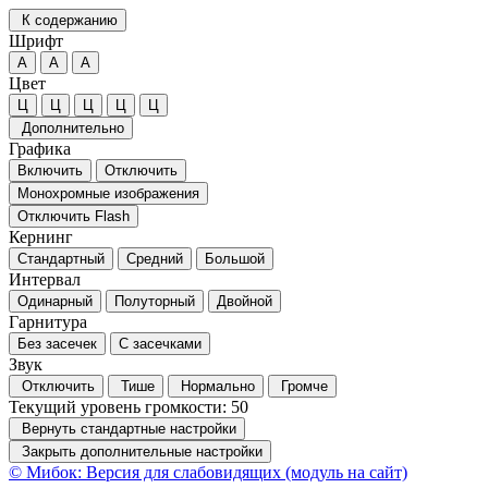
К содержанию
Шрифт
А
А
А
Цвет
Ц
Ц
Ц
Ц
Ц
Дополнительно
Графика
Включить
Отключить
Монохромные изображения
Отключить Flash
Кернинг
Стандартный
Средний
Большой
Интервал
Одинарный
Полуторный
Двойной
Гарнитура
Без засечек
С засечками
Звук
Отключить
Тише
Нормально
Громче
Текущий уровень громкости:
50
Вернуть стандартные настройки
Закрыть дополнительные настройки
© Мибок: Версия для слабовидящих (модуль на сайт)