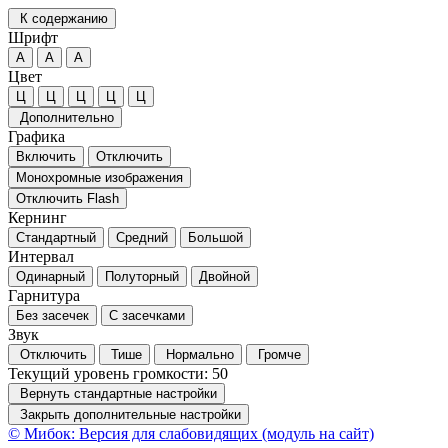
К содержанию
Шрифт
А
А
А
Цвет
Ц
Ц
Ц
Ц
Ц
Дополнительно
Графика
Включить
Отключить
Монохромные изображения
Отключить Flash
Кернинг
Стандартный
Средний
Большой
Интервал
Одинарный
Полуторный
Двойной
Гарнитура
Без засечек
С засечками
Звук
Отключить
Тише
Нормально
Громче
Текущий уровень громкости:
50
Вернуть стандартные настройки
Закрыть дополнительные настройки
© Мибок: Версия для слабовидящих (модуль на сайт)