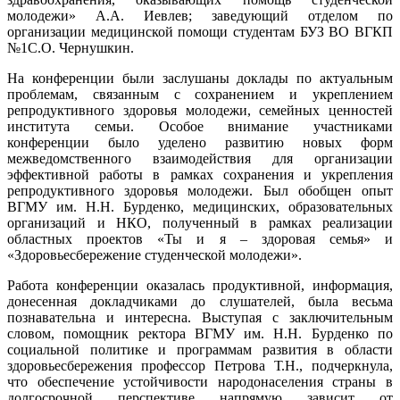
молодежи» А.А. Иевлев; заведующий отделом по
организации медицинской помощи студентам БУЗ ВО ВГКП
№1С.О. Чернушкин.
На конференции были заслушаны доклады по актуальным
проблемам, связанным с сохранением и укреплением
репродуктивного здоровья молодежи, семейных ценностей
института семьи. Особое внимание участниками
конференции было уделено развитию новых форм
межведомственного взаимодействия для организации
эффективной работы в рамках сохранения и укрепления
репродуктивного здоровья молодежи. Был обобщен опыт
ВГМУ им. Н.Н. Бурденко, медицинских, образовательных
организаций и НКО, полученный в рамках реализации
областных проектов «Ты и я – здоровая семья» и
«Здоровьесбережение студенческой молодежи».
Работа конференции оказалась продуктивной, информация,
донесенная докладчиками до слушателей, была весьма
познавательна и интересна. Выступая с заключительным
словом, помощник ректора ВГМУ им. Н.Н. Бурденко по
социальной политике и программам развития в области
здоровьесбережения профессор Петрова Т.Н., подчеркнула,
что обеспечение устойчивости народонаселения страны в
долгосрочной перспективе напрямую зависит от