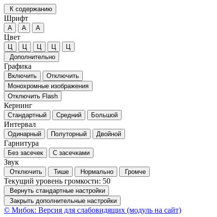
К содержанию
Шрифт
А
А
А
Цвет
Ц
Ц
Ц
Ц
Ц
Дополнительно
Графика
Включить
Отключить
Монохромные изображения
Отключить Flash
Кернинг
Стандартный
Средний
Большой
Интервал
Одинарный
Полуторный
Двойной
Гарнитура
Без засечек
С засечками
Звук
Отключить
Тише
Нормально
Громче
Текущий уровень громкости:
50
Вернуть стандартные настройки
Закрыть дополнительные настройки
© Мибок: Версия для слабовидящих (модуль на сайт)