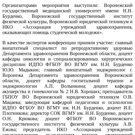
Организаторами мероприятия выступили: Воронежский
государственный медицинский университет имени Н.Н.
Бурденко, Воронежский государственный институт
физической культуры, Воронежский юридический техникум и
НКО «Ассоциация учреждений здравоохранения,
оказывающих помощь студенческой молодежи».
В качестве экспертов конференции приняли участие: главный
внештатный специалист по репродуктивному здоровью
Департамента здравоохранения Воронежской области, доцент
кафедры онкологии и специализированных хирургических
дисциплин ИДПО ФГБОУ ВО ВГМУ им. Н.Н. Бурденко
Ю.Ю. Мадыкин; главный внештатный эндокринолог г.
Воронежа Департамента здравоохранения Воронежской
области, доцент кафедры госпитальной терапии и
эндокринологии А.П. Волынкина; доцент кафедры
акушерства и гинекологии № 2 Н.В. Хороших; преподаватель
ГБПОУ ВО Воронежский юридический техникум О.В.
Мацаева; заведующая кафедрой педагогики и психологии
ИДПО ФГБОУ ВО ВГМУ им. Н.Н. Бурденко, доцент И.Е.
Плотникова; директор СОК ВГМУ им. Н.Н. Бурденко, доцент
О.Н. Крюкова; доцент ФГБОУ ВО Воронежского
государственного института физической культуры А.В.
Ежова; председатель НКО «Ассоциация учреждений
здравоохранения, оказывающих помощь студенческой