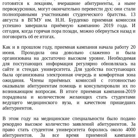
готовятся к лекциям, вчерашние абитуриенты, а ныне
первокурсники, могут окончательно перевести дух: они стали
полноправными участниками студенческого братства. 13
августа в ВГМУ им. Н.Н. Бурденко приемная комиссия
успешно завершила приёмную кампанию 2019 года. И
сегодня, когда горячая пора позади, можно обернуться назад и
поговорить об ее итогах.
Как и в прошлом году, приемная кампания начала работу 20
июня. Проходила она довольно слаженно и была
организована на достаточно высоком уровне. Необходимая
для поступающих информация регулярно обновлялась на
сайте и стендах университета. Для удобства поступающих
была организована электронная очередь и комфортная зона
ожидания. Члены приёмных комиссий с готовностью
оказывали абитуриентам помощь и консультировали их по
возникающим вопросам. В итоге приемная кампания-2019
порадовала и количеством желающих стать студентами
ведущего медицинского вуза, и качеством пришедших
абитуриентов.
В этом году на медицинские специальности было подано
рекордно высокое количество заявлений абитуриентов. За
право стать студентом университета боролись около 4000
абитуриентов. За все время приемной кампании