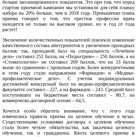
больше запланированного показателя. Это при том, что перед
стартом приемной кампании мы установили для себя планку
набора на 20% больше, чем в 2018 году. Превышение плана
приема говорит о том, что престиж профессии врача
находится не только на высоком уровне, но и год от года
растет!
Увеличение количественных показателей повлекло изменение
качественного состава абитуриентов и увеличение проходных
баллов: так, проходной балл на специальность «Лечебное
дело» составил 252 балла, на «Педиатрию» – 250 баллов, а на
«Стоматологию» он составил 269 баллов, что на 33 балла
выше по сравнению с прошлым годом. Более конкурентными
в этом году стали направления «Фармация» и «Медико-
профилактическое дело». С учетом индивидуальных
достижений конкурсный балл на медико-профилактическом
факультете составил – 227, а на фармации – 243. Средний балл
поступивших на бюджетные места составил – 80,7, на
коммерческо-договорной основе – 64,5.
Хочется особо обратить внимание, что с этого года
изменились правила приема на целевое обучение в вузах.
Существенными условиями договора о целевом обучении
стали более четкие обязательства, как заказчика целевого
обучения, так и гражданина. Квота целевого приема в