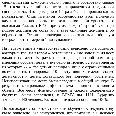
специалистами комиссии было принято и обработано свыше
15 тысяч заявлений по всем направлениям подготовки
специалитета. Это примерно в 1,5 раза больше прошлогодних
показателей. Отличительной особенностью этой приемной
кампании стало большое количество абитуриентов с
высокими баллами ЕГЭ, при этом каждый третий уже при
подаче документов оставлял в вузе оригинал документа об
образовании. Это лишь подчеркивало осознанный выбор вуза
и серьезность намерений поступающих.
На первом этапе в университет было зачислено 80 процентов
абитуриентов, на втором – оставшиеся 20 до заполнения всех
вакантных мест. В рамках квоты, выделенной для лиц,
имеющих особые права, в вуз было зачислено 32 абитуриента,
из которых 22 – это дети-инвалиды и лица с ограниченными
возможностями здоровья, 10 поступивших имеют статус
детей-сирот и детей, оставшихся без попечения родителей.
Неиспользованные места были переданы в общий конкурс. В
результате контрольные цифры приема выполнены в полном
объеме. Все места, финансируемые из средств федерального
бюджета, были заполнены, в ВГМУ им. Н.Н. Бурденко
зачислено 440 человек. Выполнение плана составило 100%.
По договорам с оплатой стоимости обучения в текущем году
было зачислено 747 абитуриентов, что почти на 250 человек