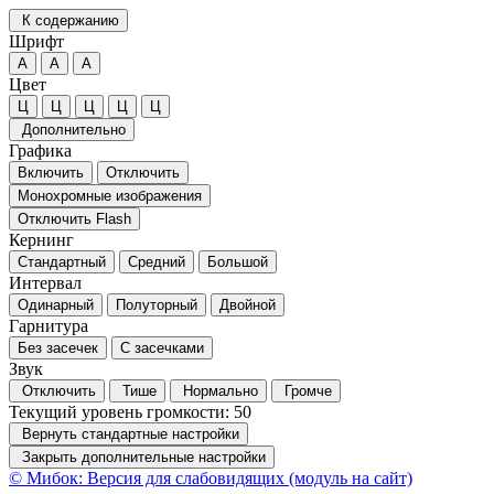
К содержанию
Шрифт
А
А
А
Цвет
Ц
Ц
Ц
Ц
Ц
Дополнительно
Графика
Включить
Отключить
Монохромные изображения
Отключить Flash
Кернинг
Стандартный
Средний
Большой
Интервал
Одинарный
Полуторный
Двойной
Гарнитура
Без засечек
С засечками
Звук
Отключить
Тише
Нормально
Громче
Текущий уровень громкости:
50
Вернуть стандартные настройки
Закрыть дополнительные настройки
© Мибок: Версия для слабовидящих (модуль на сайт)