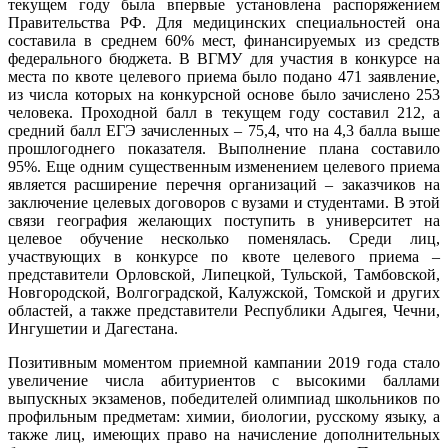
текущем году была впервые установлена распоряжением
Правительства РФ. Для медицинских специальностей она
составила в среднем 60% мест, финансируемых из средств
федерального бюджета. В ВГМУ для участия в конкурсе на
места по квоте целевого приема было подано 471 заявление,
из числа которых на конкурсной основе было зачислено 253
человека. Проходной балл в текущем году составил 212, а
средний балл ЕГЭ зачисленных – 75,4, что на 4,3 балла выше
прошлогоднего показателя. Выполнение плана составило
95%. Еще одним существенным изменением целевого приема
является расширение перечня организаций – заказчиков на
заключение целевых договоров с вузами и студентами. В этой
связи география желающих поступить в университет на
целевое обучение несколько поменялась. Среди лиц,
участвующих в конкурсе по квоте целевого приема –
представители Орловской, Липецкой, Тульской, Тамбовской,
Новгородской, Волгоградской, Калужской, Томской и других
областей, а также представители Республики Адыгея, Чечни,
Ингушетии и Дагестана.
Позитивным моментом приемной кампании 2019 года стало
увеличение числа абитуриентов с высокими баллами
выпускных экзаменов, победителей олимпиад школьников по
профильным предметам: химии, биологии, русскому языку, а
также лиц, имеющих право на начисление дополнительных