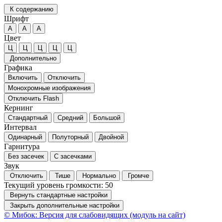
К содержанию
Шрифт
А
А
А
Цвет
Ц
Ц
Ц
Ц
Ц
Дополнительно
Графика
Включить
Отключить
Монохромные изображения
Отключить Flash
Кернинг
Стандартный
Средний
Большой
Интервал
Одинарный
Полуторный
Двойной
Гарнитура
Без засечек
С засечками
Звук
Отключить
Тише
Нормально
Громче
Текущий уровень громкости:
50
Вернуть стандартные настройки
Закрыть дополнительные настройки
© Мибок: Версия для слабовидящих (модуль на сайт)