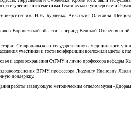
Одессы, Иерусалима и Смоленска. Кроме того, были заслушаны
ентра изучения антисемитизма Технического университета Герма
иверситет им. Н.Н. Бурденко: Анастасия Олеговна Шевцова,
ников Воронежской области в период Великой Отечественной 
стории Ставропольского государственного медицинского униве
заседания участники и гости конференции возложили цветы к па
ровья и здравоохранения СтГМУ и лично профессора кафедры К
 здравоохранения ВГМУ, профессора Людмилу Ивановну Лавлинс
енную поддержку.
здания работы заведующую методическим отделом музея «Диора