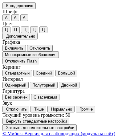
К содержанию
Шрифт
А
А
А
Цвет
Ц
Ц
Ц
Ц
Ц
Дополнительно
Графика
Включить
Отключить
Монохромные изображения
Отключить Flash
Кернинг
Стандартный
Средний
Большой
Интервал
Одинарный
Полуторный
Двойной
Гарнитура
Без засечек
С засечками
Звук
Отключить
Тише
Нормально
Громче
Текущий уровень громкости:
50
Вернуть стандартные настройки
Закрыть дополнительные настройки
© Мибок: Версия для слабовидящих (модуль на сайт)