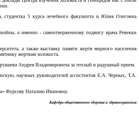
 доклады Центра изучения Холокоста и геноцидов им. Стенли
нии.
 студентка 5 курса лечебного факультета и Юлия Олеговна
войны, а именно - самоотверженному подвигу врача Ревекки
рситета, а также выставку памяти жертв мирного населения
мятнику жертвам холокоста.
арташева Андрея Владимировича за теплый и радушный прием.
кую, научных руководителей ассистентов Е.А. Черных, Т.А.
ма» Фурсову Наталию Ивановну.
Кафедра общественного здоровья и здравоохранения