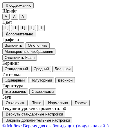
К содержанию
Шрифт
А
А
А
Цвет
Ц
Ц
Ц
Ц
Ц
Дополнительно
Графика
Включить
Отключить
Монохромные изображения
Отключить Flash
Кернинг
Стандартный
Средний
Большой
Интервал
Одинарный
Полуторный
Двойной
Гарнитура
Без засечек
С засечками
Звук
Отключить
Тише
Нормально
Громче
Текущий уровень громкости:
50
Вернуть стандартные настройки
Закрыть дополнительные настройки
© Мибок: Версия для слабовидящих (модуль на сайт)