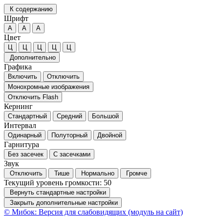
К содержанию
Шрифт
А
А
А
Цвет
Ц
Ц
Ц
Ц
Ц
Дополнительно
Графика
Включить
Отключить
Монохромные изображения
Отключить Flash
Кернинг
Стандартный
Средний
Большой
Интервал
Одинарный
Полуторный
Двойной
Гарнитура
Без засечек
С засечками
Звук
Отключить
Тише
Нормально
Громче
Текущий уровень громкости:
50
Вернуть стандартные настройки
Закрыть дополнительные настройки
© Мибок: Версия для слабовидящих (модуль на сайт)