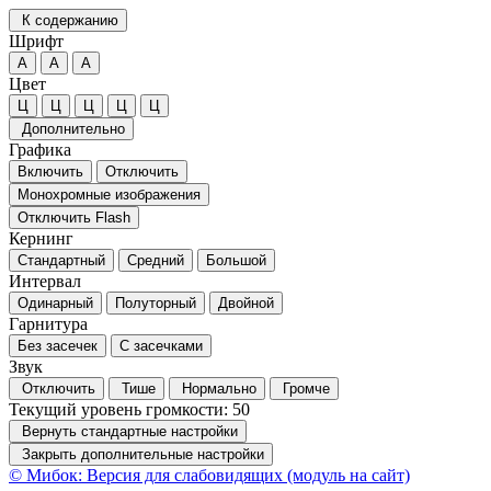
К содержанию
Шрифт
А
А
А
Цвет
Ц
Ц
Ц
Ц
Ц
Дополнительно
Графика
Включить
Отключить
Монохромные изображения
Отключить Flash
Кернинг
Стандартный
Средний
Большой
Интервал
Одинарный
Полуторный
Двойной
Гарнитура
Без засечек
С засечками
Звук
Отключить
Тише
Нормально
Громче
Текущий уровень громкости:
50
Вернуть стандартные настройки
Закрыть дополнительные настройки
© Мибок: Версия для слабовидящих (модуль на сайт)