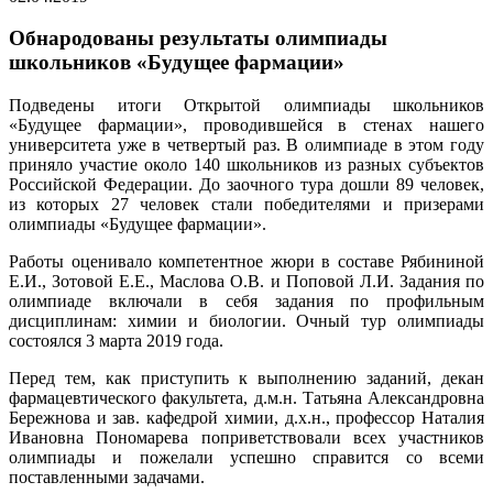
Обнародованы результаты олимпиады
школьников «Будущее фармации»
Подведены итоги Открытой олимпиады школьников
«Будущее фармации», проводившейся в стенах нашего
университета уже в четвертый раз. В олимпиаде в этом году
приняло участие около 140 школьников из разных субъектов
Российской Федерации. До заочного тура дошли 89 человек,
из которых 27 человек стали победителями и призерами
олимпиады «Будущее фармации».
Работы оценивало компетентное жюри в составе Рябининой
Е.И., Зотовой Е.Е., Маслова О.В. и Поповой Л.И. Задания по
олимпиаде включали в себя задания по профильным
дисциплинам: химии и биологии. Очный тур олимпиады
состоялся 3 марта 2019 года.
Перед тем, как приступить к выполнению заданий, декан
фармацевтического факультета, д.м.н. Татьяна Александровна
Бережнова и зав. кафедрой химии, д.х.н., профессор Наталия
Ивановна Пономарева поприветствовали всех участников
олимпиады и пожелали успешно справится со всеми
поставленными задачами.