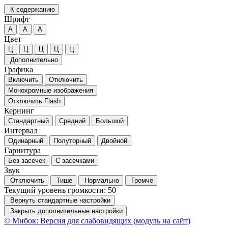
К содержанию
Шрифт
А
А
А
Цвет
Ц
Ц
Ц
Ц
Ц
Дополнительно
Графика
Включить
Отключить
Монохромные изображения
Отключить Flash
Кернинг
Стандартный
Средний
Большой
Интервал
Одинарный
Полуторный
Двойной
Гарнитура
Без засечек
С засечками
Звук
Отключить
Тише
Нормально
Громче
Текущий уровень громкости:
50
Вернуть стандартные настройки
Закрыть дополнительные настройки
© Мибок: Версия для слабовидящих (модуль на сайт)