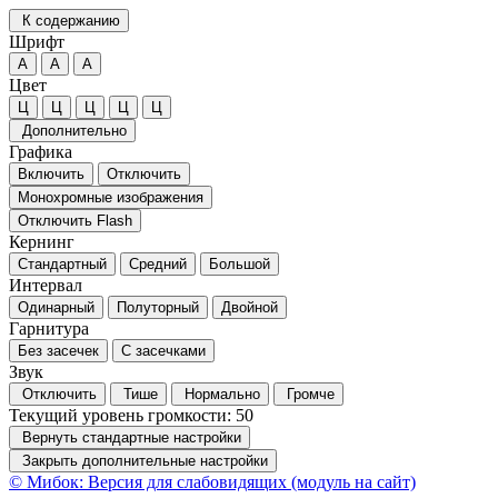
К содержанию
Шрифт
А
А
А
Цвет
Ц
Ц
Ц
Ц
Ц
Дополнительно
Графика
Включить
Отключить
Монохромные изображения
Отключить Flash
Кернинг
Стандартный
Средний
Большой
Интервал
Одинарный
Полуторный
Двойной
Гарнитура
Без засечек
С засечками
Звук
Отключить
Тише
Нормально
Громче
Текущий уровень громкости:
50
Вернуть стандартные настройки
Закрыть дополнительные настройки
© Мибок: Версия для слабовидящих (модуль на сайт)