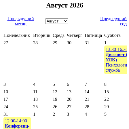
Август 2026
Предыдущий
Предыдущий
месяц
год
Понедельник
Вторник
Среда
Четверг
Пятница
Суббота
27
28
29
30
31
1
13:30-16:30
Диссовет (1
УЛК)
Психологич
служба
3
4
5
6
7
8
10
11
12
13
14
15
17
18
19
20
21
22
24
25
26
27
28
29
31
1
2
3
4
5
12:00-14:00
Конференц-