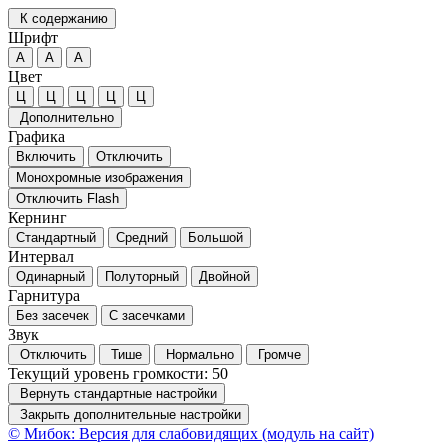
К содержанию
Шрифт
А
А
А
Цвет
Ц
Ц
Ц
Ц
Ц
Дополнительно
Графика
Включить
Отключить
Монохромные изображения
Отключить Flash
Кернинг
Стандартный
Средний
Большой
Интервал
Одинарный
Полуторный
Двойной
Гарнитура
Без засечек
С засечками
Звук
Отключить
Тише
Нормально
Громче
Текущий уровень громкости:
50
Вернуть стандартные настройки
Закрыть дополнительные настройки
© Мибок: Версия для слабовидящих (модуль на сайт)