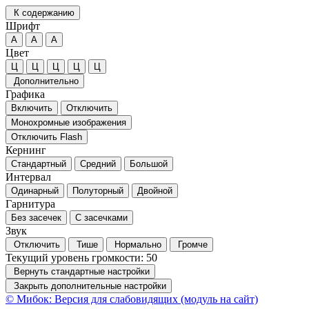
К содержанию
Шрифт
А
А
А
Цвет
Ц
Ц
Ц
Ц
Ц
Дополнительно
Графика
Включить
Отключить
Монохромные изображения
Отключить Flash
Кернинг
Стандартный
Средний
Большой
Интервал
Одинарный
Полуторный
Двойной
Гарнитура
Без засечек
С засечками
Звук
Отключить
Тише
Нормально
Громче
Текущий уровень громкости:
50
Вернуть стандартные настройки
Закрыть дополнительные настройки
© Мибок: Версия для слабовидящих (модуль на сайт)