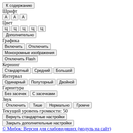
К содержанию
Шрифт
А
А
А
Цвет
Ц
Ц
Ц
Ц
Ц
Дополнительно
Графика
Включить
Отключить
Монохромные изображения
Отключить Flash
Кернинг
Стандартный
Средний
Большой
Интервал
Одинарный
Полуторный
Двойной
Гарнитура
Без засечек
С засечками
Звук
Отключить
Тише
Нормально
Громче
Текущий уровень громкости:
50
Вернуть стандартные настройки
Закрыть дополнительные настройки
© Мибок: Версия для слабовидящих (модуль на сайт)