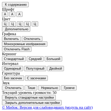
К содержанию
Шрифт
А
А
А
Цвет
Ц
Ц
Ц
Ц
Ц
Дополнительно
Графика
Включить
Отключить
Монохромные изображения
Отключить Flash
Кернинг
Стандартный
Средний
Большой
Интервал
Одинарный
Полуторный
Двойной
Гарнитура
Без засечек
С засечками
Звук
Отключить
Тише
Нормально
Громче
Текущий уровень громкости:
50
Вернуть стандартные настройки
Закрыть дополнительные настройки
© Мибок: Версия для слабовидящих (модуль на сайт)