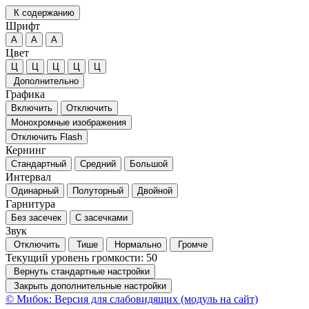
К содержанию
Шрифт
А
А
А
Цвет
Ц
Ц
Ц
Ц
Ц
Дополнительно
Графика
Включить
Отключить
Монохромные изображения
Отключить Flash
Кернинг
Стандартный
Средний
Большой
Интервал
Одинарный
Полуторный
Двойной
Гарнитура
Без засечек
С засечками
Звук
Отключить
Тише
Нормально
Громче
Текущий уровень громкости:
50
Вернуть стандартные настройки
Закрыть дополнительные настройки
© Мибок: Версия для слабовидящих (модуль на сайт)