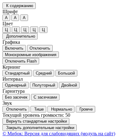
К содержанию
Шрифт
А
А
А
Цвет
Ц
Ц
Ц
Ц
Ц
Дополнительно
Графика
Включить
Отключить
Монохромные изображения
Отключить Flash
Кернинг
Стандартный
Средний
Большой
Интервал
Одинарный
Полуторный
Двойной
Гарнитура
Без засечек
С засечками
Звук
Отключить
Тише
Нормально
Громче
Текущий уровень громкости:
50
Вернуть стандартные настройки
Закрыть дополнительные настройки
© Мибок: Версия для слабовидящих (модуль на сайт)