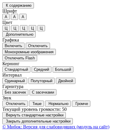
К содержанию
Шрифт
А
А
А
Цвет
Ц
Ц
Ц
Ц
Ц
Дополнительно
Графика
Включить
Отключить
Монохромные изображения
Отключить Flash
Кернинг
Стандартный
Средний
Большой
Интервал
Одинарный
Полуторный
Двойной
Гарнитура
Без засечек
С засечками
Звук
Отключить
Тише
Нормально
Громче
Текущий уровень громкости:
50
Вернуть стандартные настройки
Закрыть дополнительные настройки
© Мибок: Версия для слабовидящих (модуль на сайт)